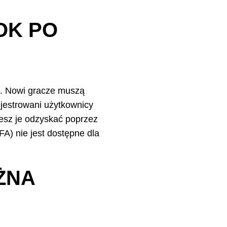
OK PO
ji. Nowi gracze muszą
jestrowani użytkownicy
żesz je odzyskać poprzez
A) nie jest dostępne dla
ŻNA