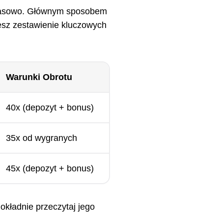
 czasowo. Głównym sposobem
esz zestawienie kluczowych
Warunki Obrotu
40x (depozyt + bonus)
35x od wygranych
45x (depozyt + bonus)
okładnie przeczytaj jego