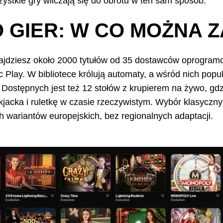
ystkie gry wliczają się do obrotu w ten sam sposób.
 GIER: W CO MOŻNA 
ajdziesz około 2000 tytułów od 35 dostawców oprogram
c Play. W bibliotece królują automaty, a wśród nich popu
. Dostępnych jest też 12 stołów z krupierem na żywo, gdz
jacka i ruletkę w czasie rzeczywistym. Wybór klasyczny
 wariantów europejskich, bez regionalnych adaptacji.