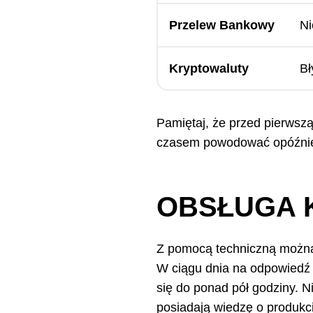
Przelew Bankowy
Ni
Kryptowaluty
Bł
Pamiętaj, że przed pierwsz
czasem powodować opóźnie
OBSŁUGA 
Z pomocą techniczną można 
W ciągu dnia na odpowiedź 
się do ponad pół godziny. Ni
posiadają wiedzę o produkc