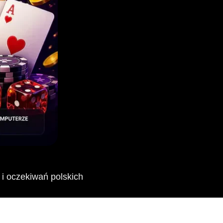
 i oczekiwań polskich