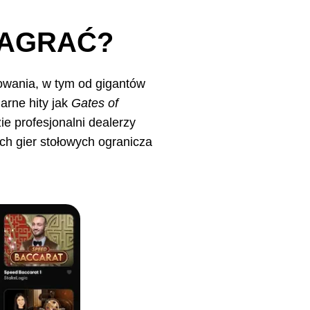
ZAGRAĆ?
owania, w tym od gigantów
larne hity jak
Gates of
ie profesjonalni dealerzy
ch gier stołowych ogranicza