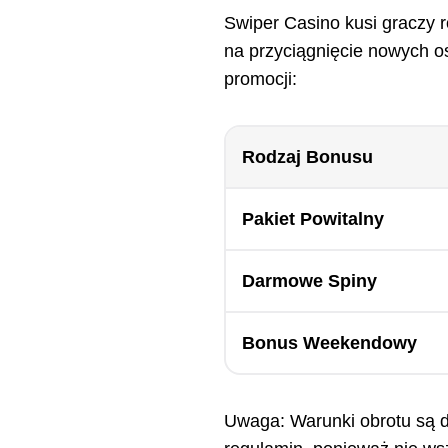
Swiper Casino kusi graczy
na przyciągnięcie nowych o
promocji:
Rodzaj Bonusu
Pakiet Powitalny
Darmowe Spiny
Bonus Weekendowy
Uwaga: Warunki obrotu są do