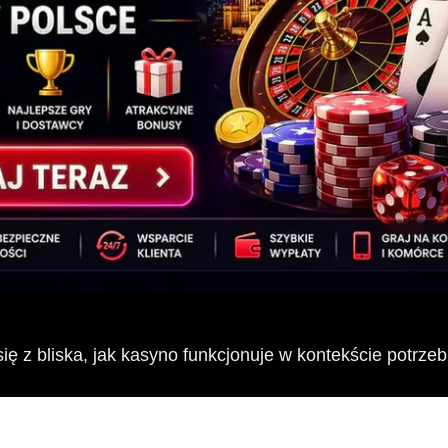
ię z bliska, jak kasyno funkcjonuje w kontekście potrzeb